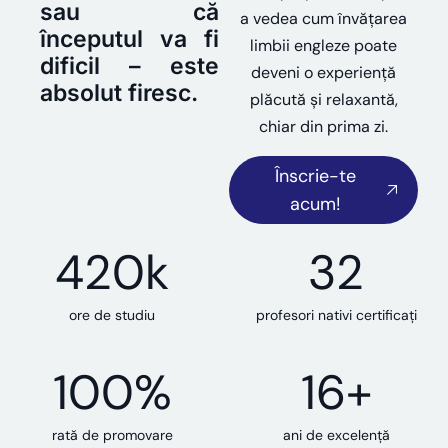
sau că
a vedea cum învățarea
începutul va fi
limbii engleze poate
dificil – este
deveni o experiență
absolut firesc.
plăcută și relaxantă,
chiar din prima zi.
Înscrie-te
acum!
420
k
32
ore de studiu
profesori nativi certificați
100
%
16
+
rată de promovare
ani de excelență