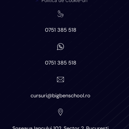
Politica de Cookie-uri
0751 385 518
0751 385 518
cursuri@bigbenschool.ro
Șoseaua Iancului 102, Sector 2, București