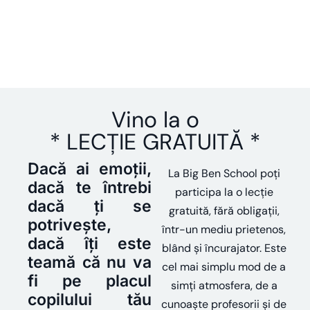
Vino la o
*
LECȚIE GRATUITĂ
*
Dacă ai emoții,
La Big Ben School poți
dacă te întrebi
participa la o lecție
dacă ți se
gratuită, fără obligații,
potrivește,
într-un mediu prietenos,
dacă îți este
blând și încurajator. Este
teamă că nu va
cel mai simplu mod de a
fi pe placul
simți atmosfera, de a
copilului tău
cunoaște profesorii și de