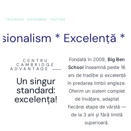
FACEBOOK
INSTAGRAM
YOUTUBE
nalism * Excelență *
Re
Fondată în 2009,
Big Ben
CENTRU
CAMBRIDGE
School
înseamnă peste 16
ADVANTAGE
ani de tradiție și excelență
Un singur
în predarea limbii engleze.
standard:
Oferim un sistem complet
excelența!
de învățare, adaptat
fiecărei etape de vârstă —
de la 3 ani și fără limită
superioară.