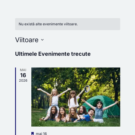
Nu există alte evenimente viitoare.
Viitoare
Selectează
Ultimele Evenimente trecute
data.
MAI
16
2026
Reprezentativ
mai 16