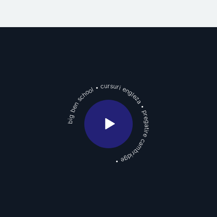
cursuri engleza
•
big ben school
•
pregatire cambridge
•