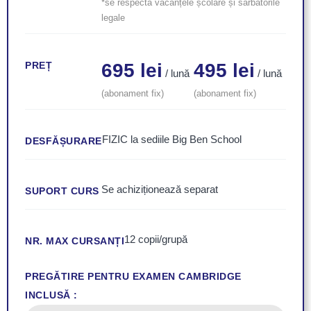
*se respectă vacanțele școlare și sărbătorile
legale
PREȚ
695 lei
495 lei
/ lună
/ lună
(abonament fix)
(abonament fix)
FIZIC la sediile Big Ben School
DESFĂȘURARE
Se achiziționează separat
SUPORT CURS
12 copii/grupă
NR. MAX CURSANȚI
PREGĂTIRE PENTRU EXAMEN CAMBRIDGE
INCLUSĂ :