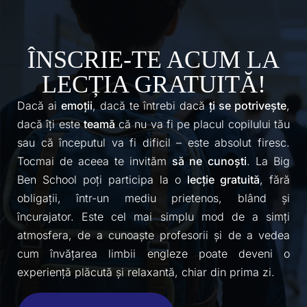
ÎNSCRIE-TE ACUM LA
LECȚIA GRATUITĂ!
Dacă ai
emoții
, dacă te întrebi dacă
ți se potrivește
,
dacă îți este
teamă
că nu va fi pe placul copilului tău
sau că începutul va fi dificil – este absolut firesc.
Tocmai de aceea te invităm
să ne
cunoști
. La Big
Ben School poți participa la o
lecție gratuită
, fără
obligații, într-un mediu prietenos, blând și
încurajator. Este cel mai simplu mod de a simți
atmosfera, de a cunoaște profesorii și de a vedea
cum învățarea limbii engleze poate deveni o
experiență plăcută și relaxantă, chiar din prima zi.