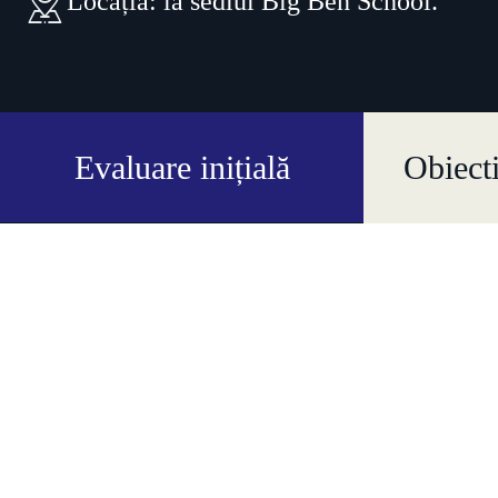
Locația: la sediul Big Ben School.
Evaluare inițială
Obiect