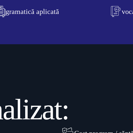
gramatică aplicată
voc
alizat: