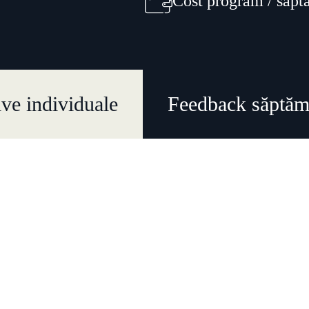
Cost program / săpt
ive individuale
Feedback săptăm