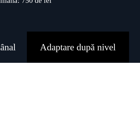
ămână: 750 de lei
ânal
Adaptare după nivel