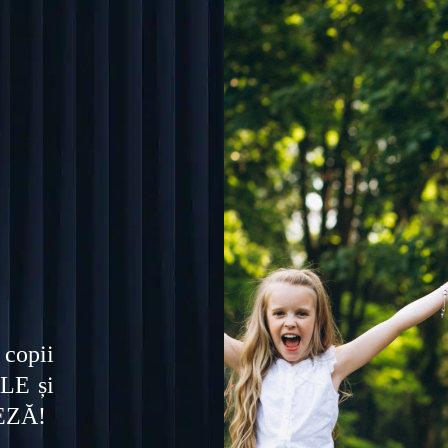
 copii
LE și
LEZĂ!