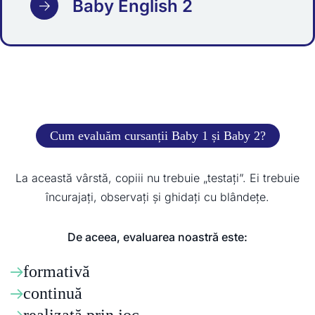
Baby English 2
Cum evaluăm cursanții Baby 1 și Baby 2?
La această vârstă, copiii nu trebuie „testați”. Ei trebuie
încurajați, observați și ghidați cu blândețe.
De aceea, evaluarea noastră este:
formativă
continuă