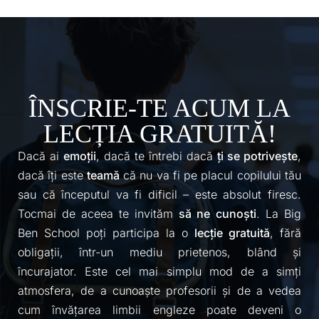
ÎNSCRIE-TE ACUM LA
LECȚIA GRATUITĂ!
Dacă ai
emoții
, dacă te întrebi dacă
ți se potrivește
,
dacă îți este
teamă
că nu va fi pe placul copilului tău
sau că începutul va fi dificil – este absolut firesc.
Tocmai de aceea te invităm
să ne
cunoști
. La Big
Ben School poți participa la o
lecție gratuită
, fără
obligații, într-un mediu prietenos, blând și
încurajator. Este cel mai simplu mod de a simți
atmosfera, de a cunoaște profesorii și de a vedea
cum învățarea limbii engleze poate deveni o