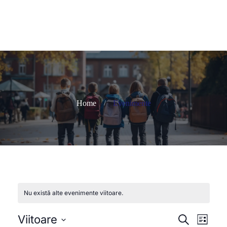
Home
Evenimente
Nu există alte evenimente viitoare.
N
Viitoare
N
Caută
Listă