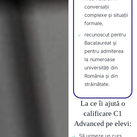
conversații
complexe și situații
formale,
recunoscut pentru
Bacalaureat și
pentru admiterea
la numeroase
universități din
România și din
străinătate.
La ce îi ajută o
calificare C1
Advanced pe elevi:
Să urmeze un curs