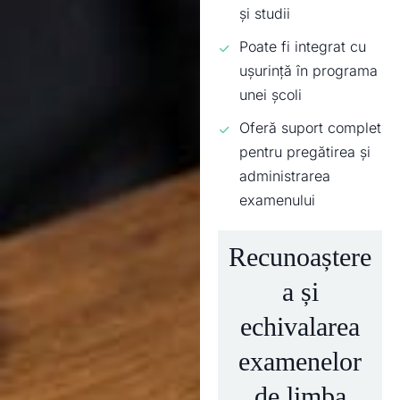
și studii
Poate fi integrat cu
ușurință în programa
unei școli
Oferă suport complet
pentru pregătirea și
administrarea
examenului
Recunoaștere
a și
echivalarea
examenelor
de limba