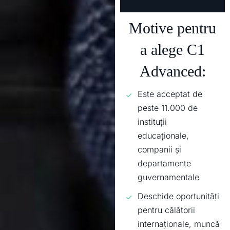
Motive pentru
a alege C1
Advanced:
Este acceptat de
peste 11.000 de
instituții
educaționale,
companii și
departamente
guvernamentale
Deschide oportunități
pentru călătorii
internaționale, muncă