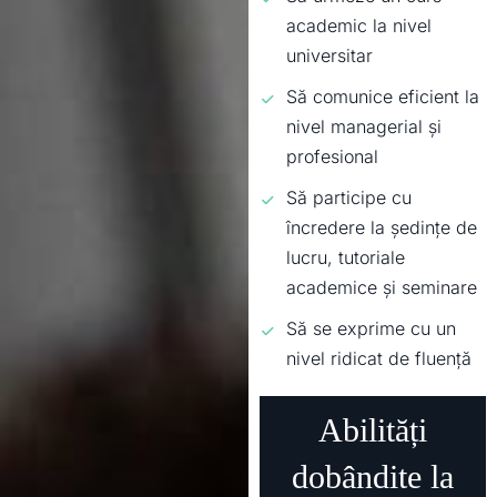
academic la nivel
universitar
Să comunice eficient la
nivel managerial și
profesional
Să participe cu
încredere la ședințe de
lucru, tutoriale
academice și seminare
Să se exprime cu un
nivel ridicat de fluență
Abilități
dobândite la