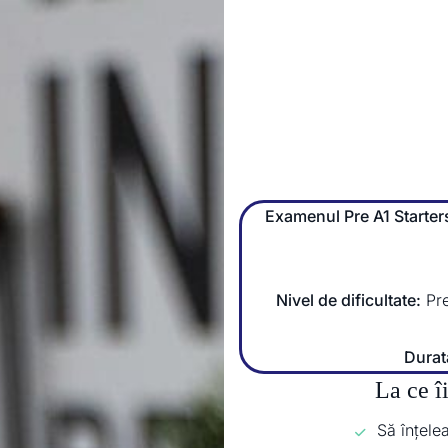
Examenul Pre A1 Starte
Nivel de dificultate:
Pre
Durata
La ce î
Să înțelea