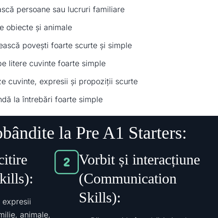
că persoane sau lucruri familiare
e obiecte și animale
ască povești foarte scurte și simple
pe litere cuvinte foarte simple
e cuvinte, expresii și propoziții scurte
dă la întrebări foarte simple
obândite la Pre A1 Starters:
citire
Vorbit și interacțiune
ills):
(Communication
Skills):
i expresii
ilie, animale,