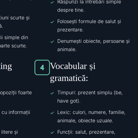
Răspunzi la întrebări simple
despre tine.
iuni scurte și
Folosești formule de salut și
ă.
prezentare.
ții simple din
Denumești obiecte, persoane și
oarte scurte.
animale.
ting
Vocabular și
gramatică:
ropoziții foarte
Timpuri: prezent simplu (be,
have got).
 cu informații
Lexic: culori, numere, familie,
animale, obiecte uzuale.
litere și
Funcții: salut, prezentare,