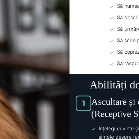
Să numeas
Să descri
Să urmăre
Să scrie 
Să copiez
Să răspun
Abilități d
Ascultare și 
(Receptive Sk
Înțelegi cuvinte ș
simple despre fam