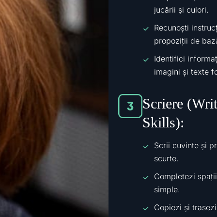
jucării și culori.
Recunoști instrucț
propoziții de baz
Identifici informa
imagini și texte f
Scriere (Wri
Skills):
Scrii cuvinte și p
scurte.
Completezi spații
simple.
Copiezi și trasezi 