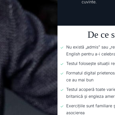
cuvinte.
De ce s
Nu există „admis” sau „re
English pentru a-i celebra
Testul folosește situații 
Formatul digital prietenos 
ce au mai bun
Testul acoperă toate vari
britanică și engleza amer
Exercițiile sunt familiare 
asocierea