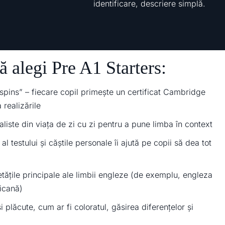
identificare, descriere simplă.
ă alegi Pre A1 Starters:
spins” – fiecare copil primește un certificat Cambridge
 realizările
realiste din viața de zi cu zi pentru a pune limba în context
al testului și căștile personale îi ajută pe copii să dea tot
etățile principale ale limbii engleze (de exemplu, engleza
icană)
și plăcute, cum ar fi coloratul, găsirea diferențelor și