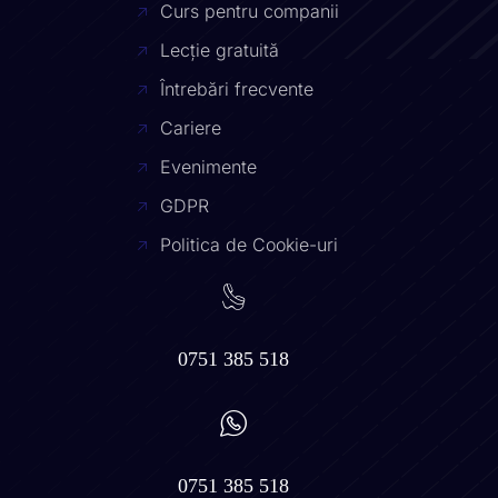
Curs pentru companii
Lecție gratuită
Întrebări frecvente
Cariere
Evenimente
GDPR
Politica de Cookie-uri
0751 385 518
0751 385 518