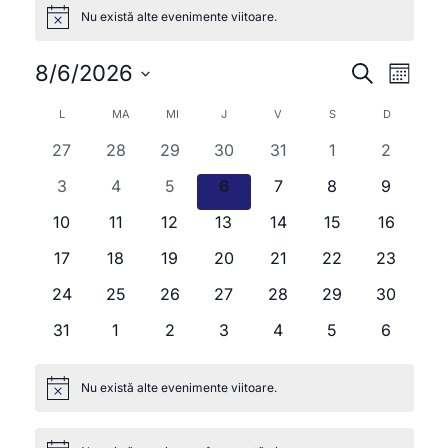
Nu există alte evenimente viitoare.
Notificare
N
8/6/2026
N
Caută
Lună
Selectează
a
C
L
MA
MI
J
V
S
D
a
data.
0
0
0
0
0
0
0
27
28
29
30
31
1
2
v
a
evenimente
evenimente
evenimente
evenimente
evenimente
evenimente
evenime
v
0
0
0
0
0
0
0
3
4
5
6
7
8
9
i
l
evenimente
evenimente
evenimente
evenimente
evenimente
evenimente
evenime
0
0
0
0
0
0
0
10
11
12
13
14
15
16
i
g
e
evenimente
evenimente
evenimente
evenimente
evenimente
evenimente
evenimen
0
0
0
0
0
0
0
17
18
19
20
21
22
23
g
evenimente
evenimente
evenimente
evenimente
evenimente
evenimente
evenimen
a
n
0
0
0
0
0
0
0
24
25
26
27
28
29
30
evenimente
evenimente
evenimente
evenimente
evenimente
evenimente
evenimen
r
0
0
0
0
0
0
0
31
1
2
3
4
5
6
d
a
evenimente
evenimente
evenimente
evenimente
evenimente
evenimente
evenime
e
a
r
Nu există alte evenimente viitoare.
Notificare
î
r
e